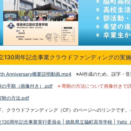
立130周年記念事業クラウドファンディングの実
0th Anniversary概要説明動画
.mp4
※AI作成のため、誤字・
附の手順（画像付き）.pdf
←寄附の方法について画像付きで
附の方法.pdf
下、クラウドファンディング
（CF）
のページへのリンク
です。
130周年記念事業実行委員会 | 徳島県立脇町高等学校 | Yell