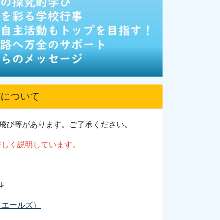
施について
音飛び等があります。ご了承ください。
詳しく説明しています。
↓
z（エールズ）