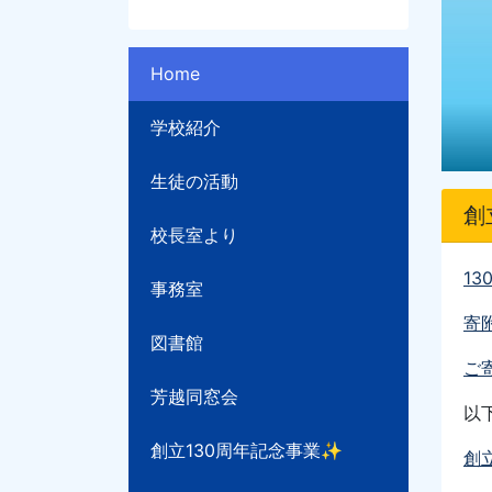
Home
学校紹介
生徒の活動
創
校長室より
13
事務室
寄
図書館
ご寄
芳越同窓会
以
創立130周年記念事業✨
創立