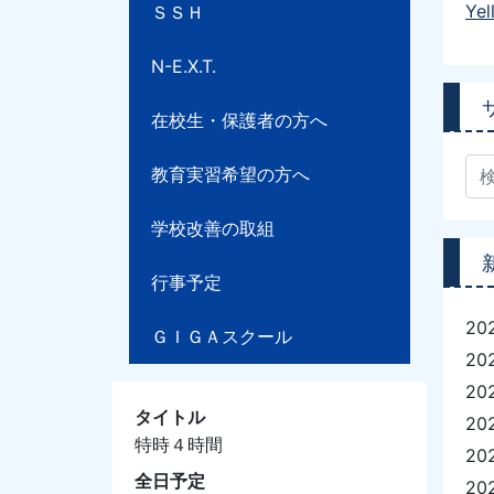
Ye
ＳＳＨ
N-E.X.T.
在校生・保護者の方へ
教育実習希望の方へ
学校改善の取組
行事予定
20
ＧＩＧＡスクール
20
20
タイトル
20
特時４時間
20
全日予定
20