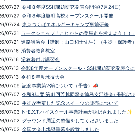
26/07/27
令和８年度SSH課題研究発表会開催(7月24日)
26/07/27
令和８年度脇町高校オープンスクール開催
26/07/24
東京つくばエネルギーキャンプ事前研修
26/07/21
ワークショップ「これからの美馬市を考えよう！！
26/07/21
進路講演会【講師：山口和士先生】（生徒・保護者
26/07/16
消費者教育教室
26/07/16
浴衣着付け講習会
26/07/13
令和8年度オープンスクール・SSH課題研究発表会
26/07/13
令和８年度球技大会
26/07/09
記念事業第2弾について（予告）📣
26/07/07
令和8年度 第41回芳越同窓会徳島支部総会が開催さ
26/07/03
生徒が考案した記念スイーツの販売について
26/07/03
N-E.X.T.ハイスクール事業計画が採択されました✨
26/07/02
グラウンド周辺の整備をしてくださいました
26/07/02
全国大会出場懸垂幕を設置しました