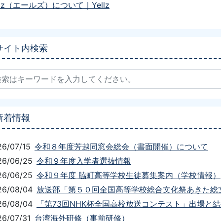
llz（エールズ）について｜Yellz
サイト内検索
新着情報
26/07/15
令和８年度芳越同窓会総会（書面開催）について
26/06/25
令和９年度入学者選抜情報
26/06/25
令和９年度 脇町高等学校生徒募集案内（学校情報）
26/08/04
放送部「第５０回全国高等学校総合文化祭あきた総文
26/08/04
「第73回NHK杯全国高校放送コンテスト」出場と
26/07/31
台湾海外研修（事前研修）