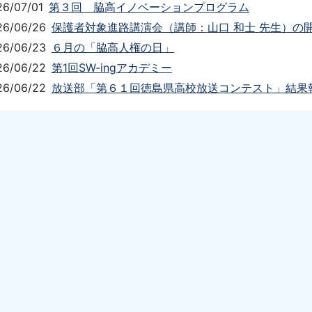
26/07/01
第３回 脇高イノベーションプログラム
26/06/26
保護者対象進路講演会（講師：山口 和士 先生）の
26/06/23
６月の「脇高人権の日」
26/06/22
第1回SW-ingアカデミー
26/06/22
放送部「第６１回徳島県高校放送コンテスト」結果