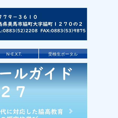
N-E.X.T.
受検生ポータル
Next