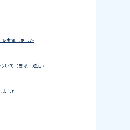
」
）を実施しました
について（要項・送迎）
れました