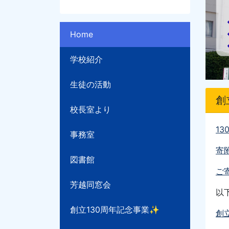
Home
学校紹介
生徒の活動
創
校長室より
13
事務室
寄
図書館
ご寄
芳越同窓会
以
創立130周年記念事業✨
創立