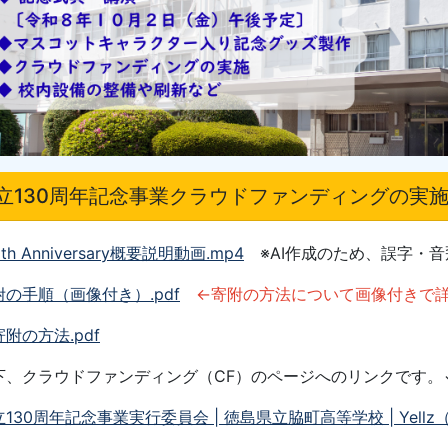
立130周年記念事業クラウドファンディングの実
0th Anniversary概要説明動画
.mp4
※AI作成のため、誤字・
附の手順（画像付き）.pdf
←寄附の方法について画像付きで
附の方法.pdf
下、クラウドファンディング
（CF）
のページへのリンク
です。
130周年記念事業実行委員会 | 徳島県立脇町高等学校 | Yell