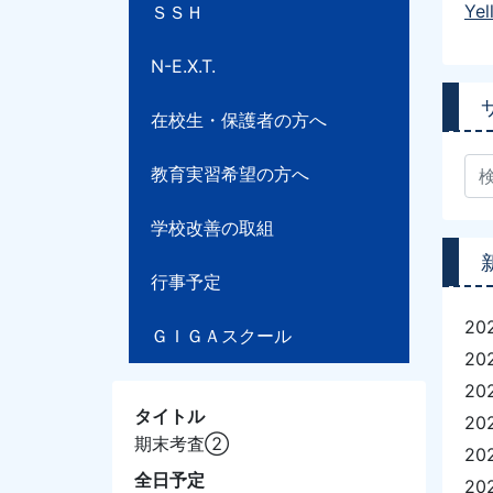
Ye
ＳＳＨ
N-E.X.T.
在校生・保護者の方へ
教育実習希望の方へ
学校改善の取組
行事予定
20
ＧＩＧＡスクール
20
20
タイトル
20
期末考査②
20
全日予定
20