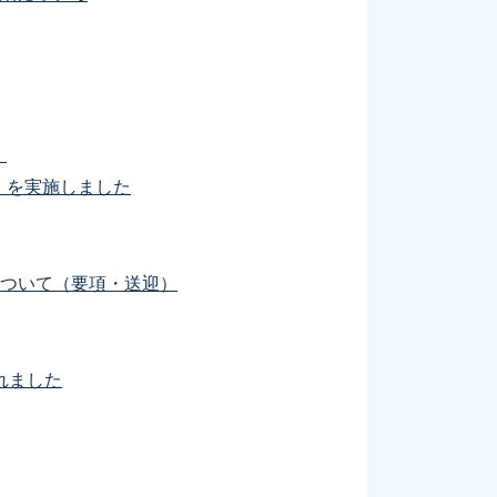
」
）を実施しました
について（要項・送迎）
れました