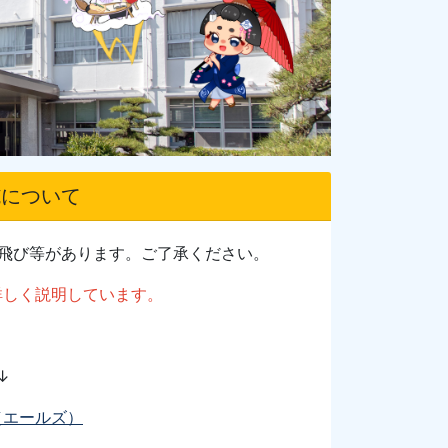
施について
音飛び等があります。ご了承ください。
詳しく説明しています。
↓
z（エールズ）