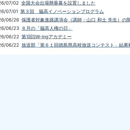
26/07/02
全国大会出場懸垂幕を設置しました
26/07/01
第３回 脇高イノベーションプログラム
26/06/26
保護者対象進路講演会（講師：山口 和士 先生）の
26/06/23
６月の「脇高人権の日」
26/06/22
第1回SW-ingアカデミー
26/06/22
放送部「第６１回徳島県高校放送コンテスト」結果