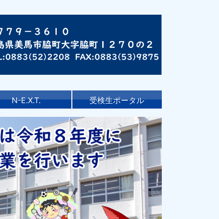
N-E.X.T.
受検生ポータル
Next