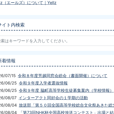
llz（エールズ）について｜Yellz
サイト内検索
新着情報
26/07/15
令和８年度芳越同窓会総会（書面開催）について
26/06/25
令和９年度入学者選抜情報
26/06/25
令和９年度 脇町高等学校生徒募集案内（学校情報）
26/08/07
インターアクト同好会の１学期の活動
26/08/04
放送部「第５０回全国高等学校総合文化祭あきた総文
26/08/04
「第73回NHK杯全国高校放送コンテスト」出場と