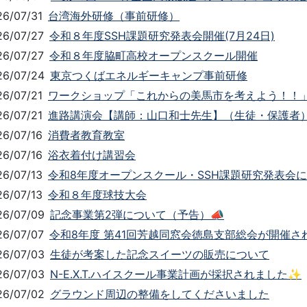
26/07/31
台湾海外研修（事前研修）
26/07/27
令和８年度SSH課題研究発表会開催(7月24日)
26/07/27
令和８年度脇町高校オープンスクール開催
26/07/24
東京つくばエネルギーキャンプ事前研修
26/07/21
ワークショップ「これからの美馬市を考えよう！！
26/07/21
進路講演会【講師：山口和士先生】（生徒・保護者
26/07/16
消費者教育教室
26/07/16
浴衣着付け講習会
26/07/13
令和8年度オープンスクール・SSH課題研究発表会
26/07/13
令和８年度球技大会
26/07/09
記念事業第2弾について（予告）📣
26/07/07
令和8年度 第41回芳越同窓会徳島支部総会が開催さ
26/07/03
生徒が考案した記念スイーツの販売について
26/07/03
N-E.X.T.ハイスクール事業計画が採択されました✨
26/07/02
グラウンド周辺の整備をしてくださいました