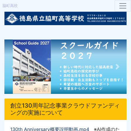
脇町高校
Previous
Next
創立130周年記念事業クラウドファンディ
ングの実施について
130th Anniversary概要説明動画
.mp4
※AI作成のた