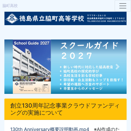
脇町高校
Previous
Next
創立130周年記念事業クラウドファンディ
ングの実施について
130th Anniversary概要説明動画
.mp4
※AI作成のた