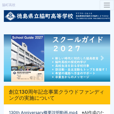
脇町高校
Previous
Next
創立130周年記念事業クラウドファンディ
ングの実施について
130th Anniversary概要説明動画
.mp4
※AI作成のた