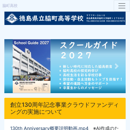
脇町高校
Previous
Next
創立130周年記念事業クラウドファンディ
ングの実施について
130th Anniversary概要説明動画
.mp4
※AI作成のた