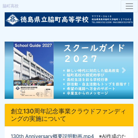
脇町高校
Previous
Next
創立130周年記念事業クラウドファンディ
ングの実施について
130th Anniversary概要説明動画
.mp4
※AI作成のた