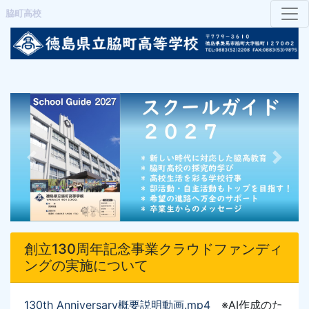
脇町高校
Previous
Next
創立130周年記念事業クラウドファンディ
ングの実施について
130th Anniversary概要説明動画
.mp4
※AI作成のた