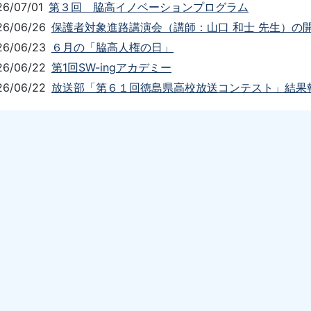
26/07/01
第３回 脇高イノベーションプログラム
26/06/26
保護者対象進路講演会（講師：山口 和士 先生）の
26/06/23
６月の「脇高人権の日」
26/06/22
第1回SW-ingアカデミー
26/06/22
放送部「第６１回徳島県高校放送コンテスト」結果