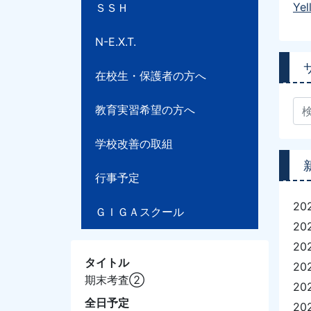
Ye
ＳＳＨ
N-E.X.T.
在校生・保護者の方へ
教育実習希望の方へ
学校改善の取組
行事予定
20
ＧＩＧＡスクール
20
20
タイトル
20
期末考査②
20
全日予定
20