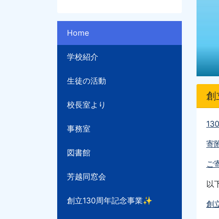
Home
学校紹介
生徒の活動
創
校長室より
13
事務室
寄
図書館
ご寄
芳越同窓会
以
創立130周年記念事業✨
創立