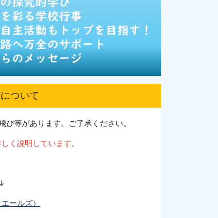
施について
音飛び等があります。ご了承ください。
詳しく説明しています。
↓
z（エールズ）