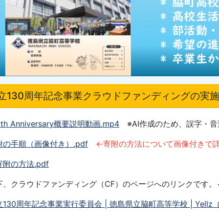
立130周年記念事業クラウドファンディングの実
0th Anniversary概要説明動画
.mp4
※AI作成のため、誤字・
附の手順（画像付き）.pdf
←寄附の方法について画像付きで
附の方法.pdf
下、クラウドファンディング
（CF）
のページへのリンク
です。
130周年記念事業実行委員会 | 徳島県立脇町高等学校 | Yell