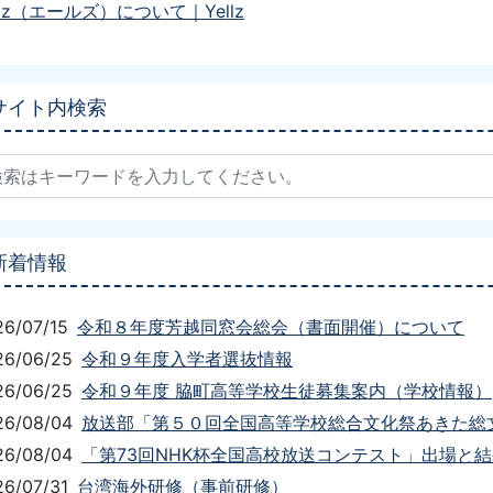
llz（エールズ）について｜Yellz
サイト内検索
新着情報
26/07/15
令和８年度芳越同窓会総会（書面開催）について
26/06/25
令和９年度入学者選抜情報
26/06/25
令和９年度 脇町高等学校生徒募集案内（学校情報）
26/08/04
放送部「第５０回全国高等学校総合文化祭あきた総文
26/08/04
「第73回NHK杯全国高校放送コンテスト」出場と
26/07/31
台湾海外研修（事前研修）