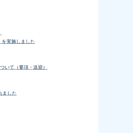
」
）を実施しました
について（要項・送迎）
れました