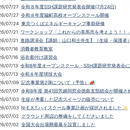
26/07/27
令和８年度SSH課題研究発表会開催(7月24日)
26/07/27
令和８年度脇町高校オープンスクール開催
26/07/24
東京つくばエネルギーキャンプ事前研修
26/07/21
ワークショップ「これからの美馬市を考えよう！！
26/07/21
進路講演会【講師：山口和士先生】（生徒・保護者
26/07/16
消費者教育教室
26/07/16
浴衣着付け講習会
26/07/13
令和8年度オープンスクール・SSH課題研究発表会
26/07/13
令和８年度球技大会
26/07/09
記念事業第2弾について（予告）📣
26/07/07
令和8年度 第41回芳越同窓会徳島支部総会が開催さ
26/07/03
生徒が考案した記念スイーツの販売について
26/07/03
N-E.X.T.ハイスクール事業計画が採択されました✨
26/07/02
グラウンド周辺の整備をしてくださいました
26/07/02
全国大会出場懸垂幕を設置しました