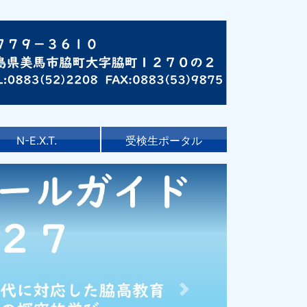
N-E.X.T.
受検生ポータル
Next