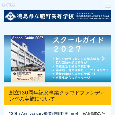
脇町高校
Previous
Next
創立130周年記念事業クラウドファンディ
ングの実施について
130th Anniversary概要説明動画
.mp4
※AI作成のた