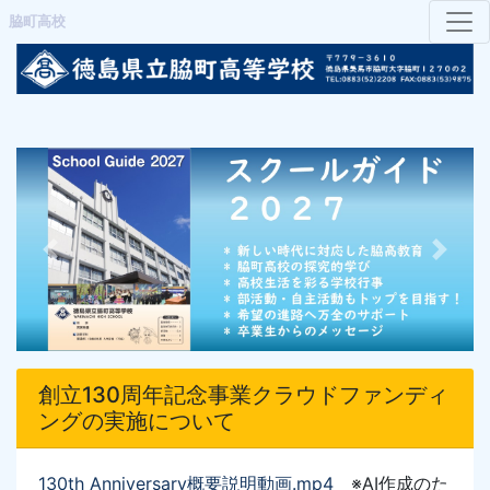
脇町高校
Previous
Next
創立130周年記念事業クラウドファンディ
ングの実施について
130th Anniversary概要説明動画
.mp4
※AI作成のた