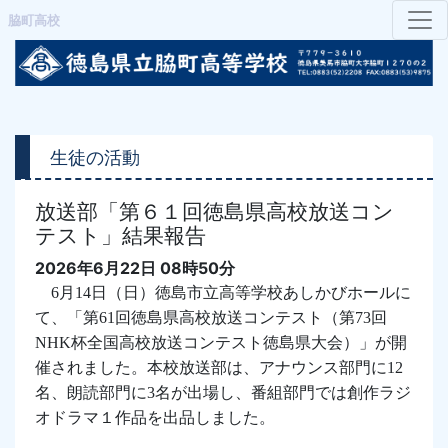
脇町高校
生徒の活動
放送部「第６１回徳島県高校放送コン
テスト」結果報告
2026年6月22日 08時50分
6月
14
日（日）徳島市立高等学校あしかびホールに
て、「第
61
回徳島県高校放送コンテスト（第
73
回
NHK
杯全国高校放送コンテスト徳島県大会）」が開
催されました。本校放送部は、アナウンス部門に
12
名、朗読部門に
3
名が出場し、番組部門では創作ラジ
オドラマ１作品を出品しました。