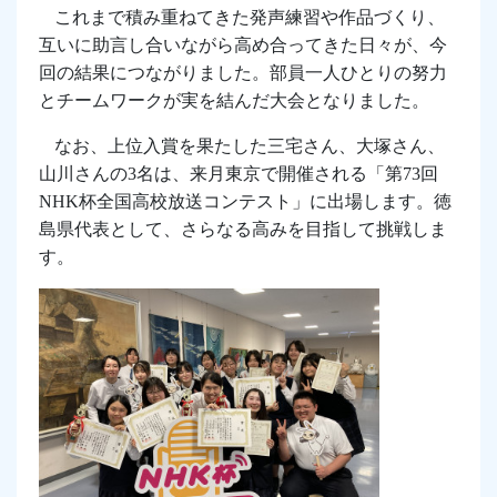
これまで積み重ねてきた発声練習や作品づくり、
互いに助言し合いながら高め合ってきた日々が、今
回の結果につながりました。部員一人ひとりの努力
とチームワークが実を結んだ大会となりました。
なお、上位入賞を果たした三宅さん、大塚さん、
山川さんの
3
名は、来月東京で開催される「第
73
回
NHK
杯全国高校放送コンテスト」に出場します。徳
島県代表として、さらなる高みを目指して挑戦しま
す。