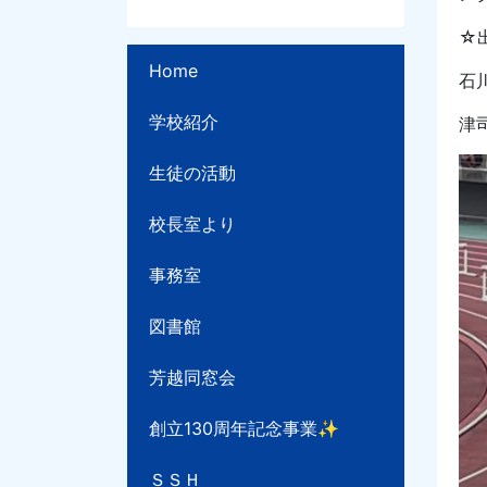
☆
Home
石
学校紹介
津
生徒の活動
校長室より
事務室
図書館
芳越同窓会
創立130周年記念事業✨
ＳＳＨ