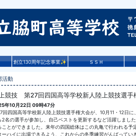
創立130周年記念事業✨
ＳＳＨ
部活動
上競技 第27回四国高等学校新人陸上競技選
25年10月22日 09時47分
27回四国高等学校新人陸上競技選手権大会が、10月11・12
ら2名の選手が参加し、自己ベストを更新するなど活躍しました
ることができました。来年の四国総体はこの丸亀で行われる予
ターハイに出場できるよう、これからの冬季練習がんばってい