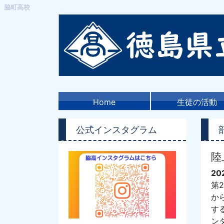
脇町高校
Home
生徒の活動
公式インスタグラム
陸
20
第
か
す
ン