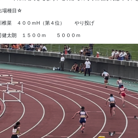
出場種目☆
川椎菜 ４００ｍH（第４位） やり投げ
司健太朗 １５００ｍ ５０００ｍ