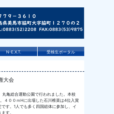
N-E.X.T.
受検生ポータル
手権大会
日に、丸亀総合運動公園で行われました。本校
。４００ｍHに出場した石川椎菜は4位入賞
定です。1人でも多く四国総体に参加し、イ
きます。