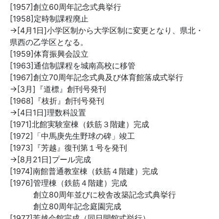
[1957]創立60周年記念式典挙行
[1958]定時制課程廃止
→[4月1日]小学区制から大学区制に変更となり、県北・
県西の乙学区となる。
[1959]体育振興会設立
[1963]通信制課程を城南高校に移管
[1967]創立70周年記念式典及び体育館落成式挙行
→[3月]『道標』創刊号発刊
[1968]『枝折』創刊号発刊
→[4日1日]理数科設置
[1971]北館実験室棟（鉄筋３階建）完成
[1972]「中馬庚先生野球の碑」竣工
[1973]『芳越』復刊第１号を発刊
→[8月21日]プール完成
[1974]南館普通教室棟（鉄筋４階建）完成
[1976]管理棟（鉄筋４階建）完成
創立80周年並びに校舎改築記念式典挙行
創立80周年記念庭園完成
[1977]芳越会館完成（同日開館式挙行）