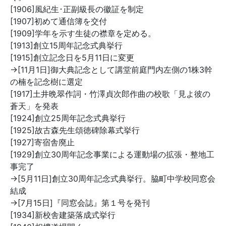
[1906]風紀生･正副級長の徽証を制定
[1907]初めて通信簿を交付
[1909]学年を示す生徒の襟章を定める。
[1913]創立15周年記念式典挙行
[1915]創立記念日を5月11日に変更
→[11月1日]御大典記念として講堂前庭門内左側の1株3幹
の楠を記念樹に選定
[1917]土井晩翠作詞・竹澤貞次郎作曲の校歌「見よ彼の
蒼天」を発表
[1924]創立25周年記念式典挙行
[1925]故古森先生頌徳碑除幕式挙行
[1927]寄宿舎廃止
[1929]創立30周年記念事業による運動場の拡張・整地工
事完了
→[5月11日]創立30周年記念式典挙行。脇町中学校同窓会
結成
→[7月15日]『同窓会誌』第１号を発刊
[1934]新校舎建築落成式挙行