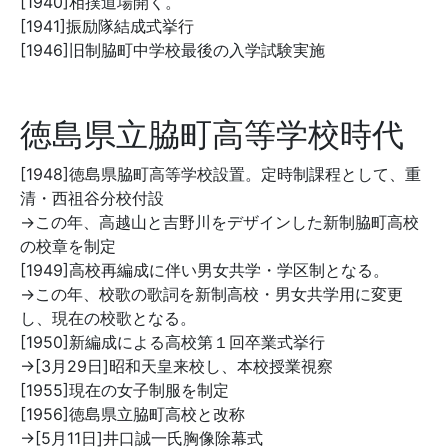
[1940]相撲道場開く。
[1941]振励隊結成式挙行
[1946]旧制脇町中学校最後の入学試験実施
徳島県立脇町高等学校時代
[1948]徳島県脇町高等学校設置。定時制課程として、重
清・西祖谷分校付設
→この年、高越山と吉野川をデザインした新制脇町高校
の校章を制定
[1949]高校再編成に伴い男女共学・学区制となる。
→この年、校歌の歌詞を新制高校・男女共学用に変更
し、現在の校歌となる。
[1950]新編成による高校第１回卒業式挙行
→[3月29日]昭和天皇来校し、本校授業視察
[1955]現在の女子制服を制定
[1956]徳島県立脇町高校と改称
→[5月11日]井口誠一氏胸像除幕式