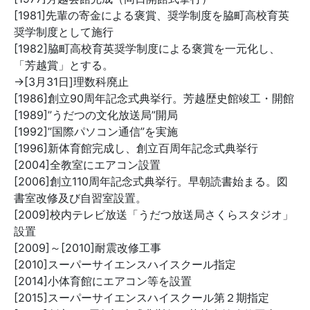
[1981]先輩の寄金による褒賞、奨学制度を脇町高校育英
奨学制度として施行
[1982]脇町高校育英奨学制度による褒賞を一元化し、
「芳越賞」とする。
→[3月31日]理数科廃止
[1986]創立90周年記念式典挙行。芳越歴史館竣工・開館
[1989]”うだつの文化放送局”開局
[1992]”国際パソコン通信”を実施
[1996]新体育館完成し、創立百周年記念式典挙行
[2004]全教室にエアコン設置
[2006]創立110周年記念式典挙行。早朝読書始まる。図
書室改修及び自習室設置。
[2009]校内テレビ放送「うだつ放送局さくらスタジオ」
設置
[2009]～[2010]耐震改修工事
[2010]スーパーサイエンスハイスクール指定
[2014]小体育館にエアコン等を設置
[2015]スーパーサイエンスハイスクール第２期指定