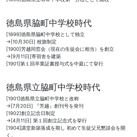
徳島県脇町中学校時代
[1899]徳島県脇町中学校として独立
→[10月30日] 校旗制定
[1900]芳越同窓会（現在の生徒会に相当）を創立
→[9月11日]寄宿舎を建築
[1901]第１回卒業証書授与式を中庭にて挙行
徳島県立脇町中学校時代
[1901]徳島県立脇町中学校と改称
→[7月20日] 『芳越』創刊号を発刊
[1902]創立記念日制定
→[4月11日] 第１回創立記念式を挙行
[1904]講堂新築落成を期し 初めて生徒父兄懇談会を開
く。