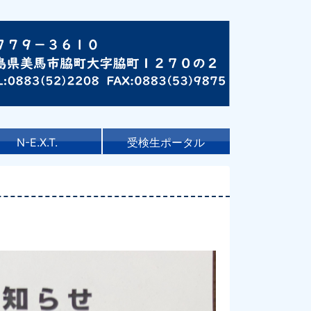
N-E.X.T.
受検生ポータル