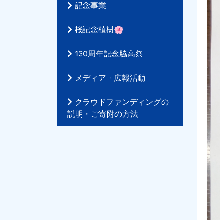
記念事業
桜記念植樹🌸
130周年記念脇高祭
メディア・広報活動
クラウドファンディングの
説明・ご寄附の方法