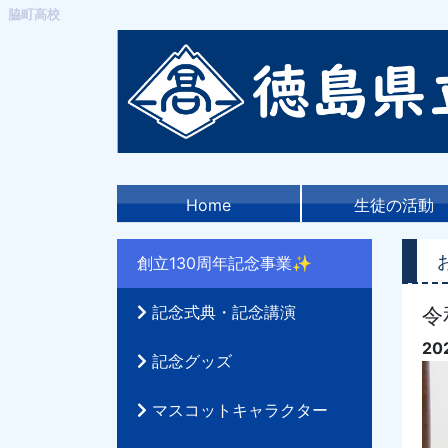
脇町高校
Home
生徒の活動
創立130周年記念事業✨
記念式典・記念講演
令
20
記念グッズ
マスコットキャラクター